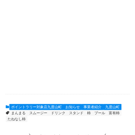
ポイントラリー対象店九度山町
お知らせ
事業者紹介
九度山町
まんまる
スムージー
ドリンク
スタンド
柿
プール
富有柿
たねなし柿