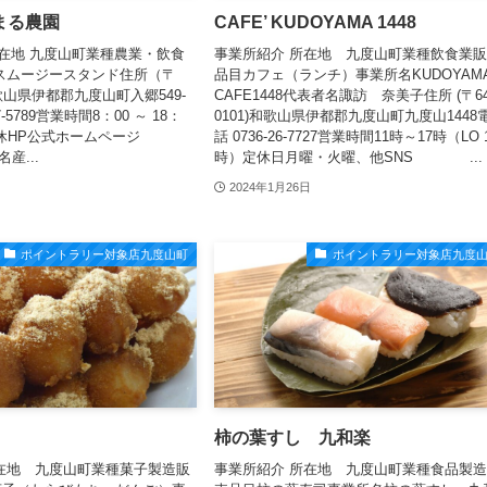
まる農園
CAFE’ KUDOYAMA 1448
在地 九度山町業種農業・飲食
事業所紹介 所在地 九度山町業種飲食業
スムージースタンド住所（〒
品目カフェ（ランチ）事業所名KUDOYAM
）和歌山県伊都郡九度山町入郷549-
CAFE1448代表者名諏訪 奈美子住所 (〒64
97-5789営業時間8：00 ～ 18：
0101)和歌山県伊都郡九度山町九度山1448
定休HP公式ホームページ
話 0736-26-7727営業時間11時～17時（LO 
名産...
時）定休日月曜・火曜、他SNS ...
2024年1月26日
ポイントラリー対象店九度山町
ポイントラリー対象店九度
柿の葉すし 九和楽
在地 九度山町業種菓子製造販
事業所紹介 所在地 九度山町業種食品製