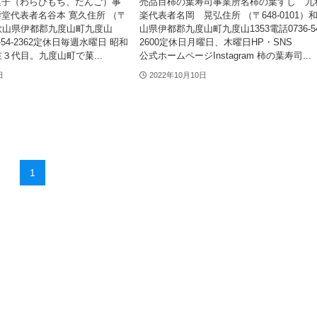
菓子（わらびもち、だんご）事
売品目柿の葉寿司事業所名柿の葉すし 九
堂代表者名谷本 寛久住所 （〒
楽代表者名岡 晃弘住所 （〒648-0101）
）和歌山県伊都郡九度山町九度山
山県伊都郡九度山町九度山1353電話0736-54
36-54-2362定休日毎週水曜日 昭和
2600定休日月曜日、木曜日HP・S
３代目。九度山町で菓...
公式ホームページInstagram 柿の葉寿司...
日
2022年10月10日
1