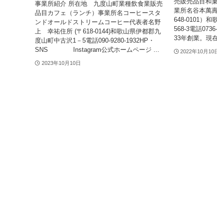
売販売品目和
事業所紹介 所在地 九度山町業種飲食業販売
業所名谷本萬壽
品目カフェ（ランチ）事業所名コーヒースタ
648-0101
ンドオールドストリームコーヒー代表者名野
568-3電話07
上 幸祐住所 (〒618-0144)和歌山県伊都郡九
33年創業。現在
度山町中古沢1－5電話090-9280-1932HP・
SNS Instagram公式ホームページ ...
2022年10月10
2023年10月10日