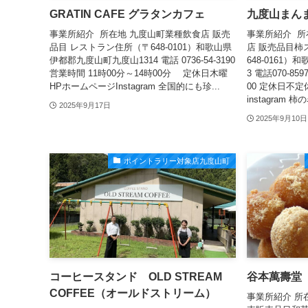
GRATIN CAFE グラタンカフェ
九度山まん
事業所紹介 所在地 九度山町業種飲食店 販売
事業所紹介 所
品目 レストラン住所（〒648-0101）和歌山県
店 販売品目柿
伊都郡九度山町九度山1314 電話 0736-54-3190
648-0161
営業時間 11時00分～14時00分 定休日木曜
3 電話070-85
HPホームページInstagram 全国的にも珍...
00 定休日不
instagram 柿の
2025年9月17日
2025年9月10日
ポイントラリー対象店九度山町
コーヒースタンド OLD STREAM
谷本萬壽堂
COFFEE（オールドストリーム）
事業所紹介 所