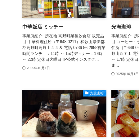
中華飯店 ミッチー
光海珈琲
事業所紹介 所在地 高野町業種飲食店 販売品
事業所紹介 所
目 中華料理住所（〒648-0211）和歌山県伊都
目 コーヒー・
郡高野町高野山４４８ 電話 0736-56-2858営業
住所（〒648-
時間ランチ ：11時 ～ 15時ディナー：17時
野山５７１ 電話 
～ 22時 定休日火曜日HP公式インスタグ...
～ 17時 定
ま...
2025年10月1日
2025年10月1日
九度山町