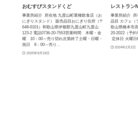
おむすびスタンドくど
レストランNo
事業所紹介 所在地 九度山町業種飲食店（お
事業所紹介 所
にぎりスタンド） 販売品目おにぎり住所（〒
品目 カフェ（ラ
648-0101）和歌山県伊都郡九度山町九度山
歌山県橋本市高野口
123-2 電話0736-20-7553営業時間 木曜・金
20-2022（
曜 10：00～売り切れ次第終了土曜・日曜・
定休日 火曜日H
祝日 9：00～売り...
2024年2月2日
2025年9月19日