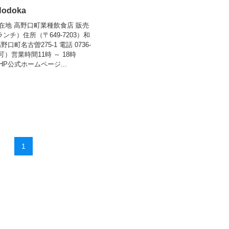
doka
在地 高野口町業種飲食店 販売
ンチ）住所（〒649-7203）和
町名古曽275-1 電話 0736-
予約可）営業時間11時 ～ 18時
P公式ホームページ...
1