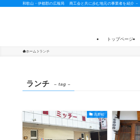
和歌山・伊都郡の広報局 商工会と共に歩む地元の事業者を紹介 －
トップページ
ホーム
ランチ
ランチ
– tag –
高野町