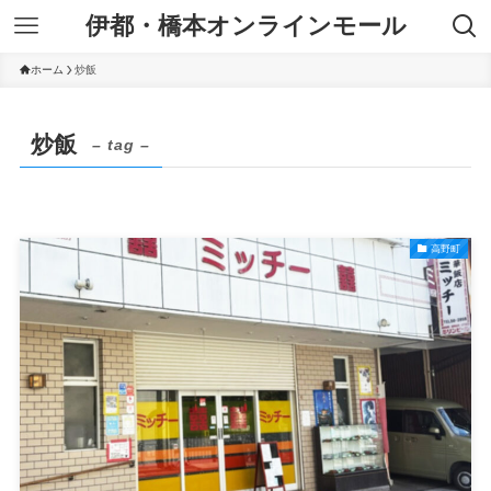
伊都・橋本オンラインモール
ホーム
炒飯
炒飯
– tag –
高野町